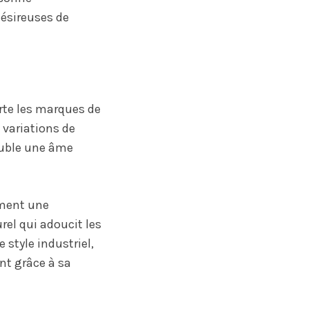
ésireuses de
rte les marques de
 variations de
euble une âme
ément une
rel qui adoucit les
 style industriel,
t grâce à sa