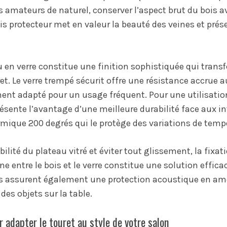
s amateurs de naturel, conserver l’aspect brut du bois
s protecteur met en valeur la beauté des veines et prése
u en verre constitue une finition sophistiquée qui tran
et. Le verre trempé sécurit offre une résistance accrue a
ment adapté pour un usage fréquent. Pour une utilisation 
résente l’avantage d’une meilleure durabilité face aux i
mique 200 degrés qui le protège des variations de temp
bilité du plateau vitré et éviter tout glissement, la fix
e entre le bois et le verre constitue une solution efficac
ts assurent également une protection acoustique en amo
des objets sur la table.
r adapter le touret au style de votre salon