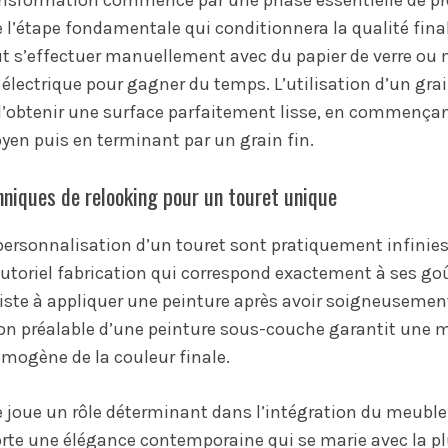
ansformation commence par une phase essentielle de pr
l’étape fondamentale qui conditionnera la qualité fina
ut s’effectuer manuellement avec du papier de verre 
lectrique pour gagner du temps. L’utilisation d’un gra
d’obtenir une surface parfaitement lisse, en commençan
yen puis en terminant par un grain fin.
hniques de relooking pour un touret unique
 personnalisation d’un touret sont pratiquement infinie
tutoriel fabrication qui correspond exactement à ses goû
iste à appliquer une peinture après avoir soigneusement
ion préalable d’une peinture sous-couche garantit une 
omogène de la couleur finale.
te joue un rôle déterminant dans l’intégration du meuble
orte une élégance contemporaine qui se marie avec la pl