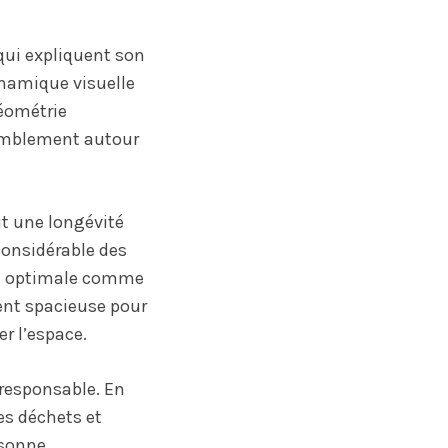
qui expliquent son
ynamique visuelle
géométrie
ssemblement autour
it une longévité
considérable des
ion optimale comme
ent spacieuse pour
r l’espace.
 responsable. En
es déchets et
ésonne