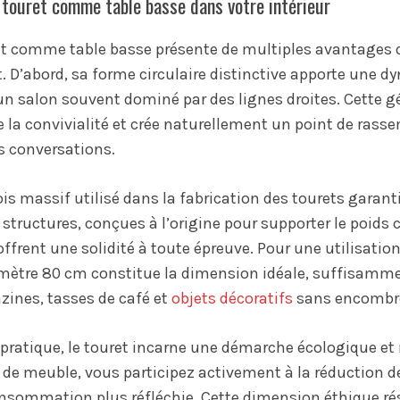
 touret comme table basse dans votre intérieur
et comme table basse présente de multiples avantages 
 D’abord, sa forme circulaire distinctive apporte une d
un salon souvent dominé par des lignes droites. Cette 
se la convivialité et crée naturellement un point de ra
s conversations.
is massif utilisé dans la fabrication des tourets garant
 structures, conçues à l’origine pour supporter le poids 
 offrent une solidité à toute épreuve. Pour une utilisat
amètre 80 cm constitue la dimension idéale, suffisamm
zines, tasses de café et
objets décoratifs
sans encombre
 pratique, le touret incarne une démarche écologique et
 de meuble, vous participez activement à la réduction d
sommation plus réfléchie. Cette dimension éthique r