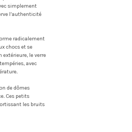
 avec simplement
rve l’authenticité
sforme radicalement
ux chocs et se
extérieure, le verre
ntempéries, avec
érature.
ation de dômes
e. Ces petits
rtissant les bruits