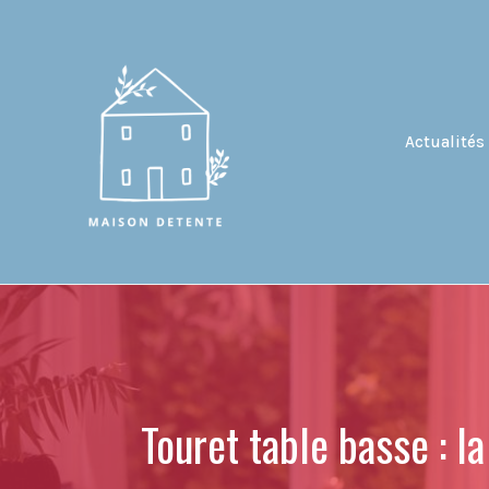
Aller
au
contenu
Actualités
Touret table basse : l