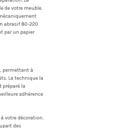
éparation. Le
le de votre meuble.
ou mécaniquement
in abrasif 80-220
t par un papier
s, permettant à
ts. La technique la
 préparé la
meilleure adhérence
 à votre décoration.
upart des