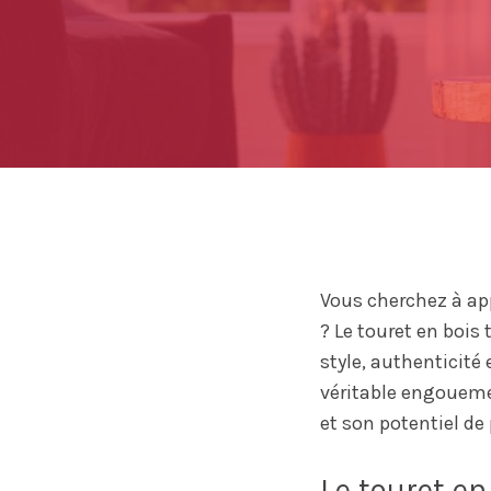
Vous cherchez à app
? Le touret en bois
style, authenticité 
véritable engoueme
et son potentiel de
Le touret en