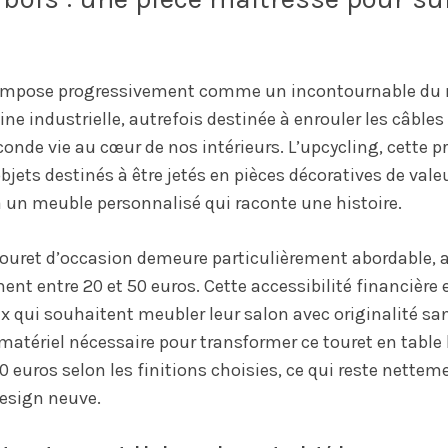
s’impose progressivement comme un incontournable du m
ne industrielle, autrefois destinée à enrouler les câbles 
onde vie au cœur de nos intérieurs. L’upcycling, cette p
bjets destinés à être jetés en pièces décoratives de vale
 un meuble personnalisé qui raconte une histoire.
touret d’occasion demeure particulièrement abordable, a
ent entre 20 et 50 euros. Cette accessibilité financière 
ux qui souhaitent meubler leur salon avec originalité san
matériel nécessaire pour transformer ce touret en table 
20 euros selon les finitions choisies, ce qui reste nettem
design neuve.